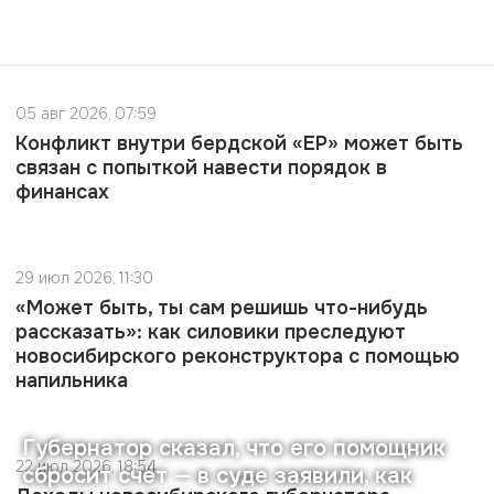
05 авг 2026, 07:59
Конфликт внутри бердской «ЕР» может быть
связан с попыткой навести порядок в
финансах
29 июл 2026, 11:30
«Может быть, ты сам решишь что-нибудь
рассказать»: как силовики преследуют
новосибирского реконструктора с помощью
напильника
Губернатор сказал, что его помощник
22 июл 2026, 18:54
сбросит счёт — в суде заявили, как