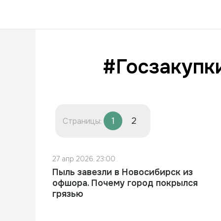
#Госзакупк
1
2
Страницы:
27 апр 2026, 23:00
Пыль завезли в Новосибирск из
офшора. Почему город покрылся
грязью