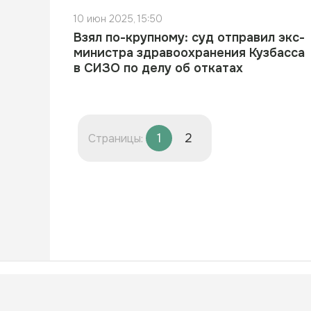
10 июн 2025, 15:50
Взял по-крупному: суд отправил экс-
министра здравоохранения Кузбасса
в СИЗО по делу об откатах
1
2
Страницы:
© 2024 sib.express