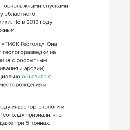
, горнолыжными спусками
 у областного
ики. Но в 2013 году
ожным.
 «ТИСК Геоголд». Она
т геологоразведки на
унина с россыпным
вания и эрозии).
ициально
объявила
о
ы месторождения и
оду инвестор, экологи и
Геоголд» признали, что
даже при 5 тоннах.