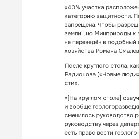
«40% участка расположен
категорию защитности. По
запрещена. Чтобы разреш
земли“, но Минприроды к 
не переведён в подобный
хозяйства Романа Смалев
После круглого стола, к
Радионова («Новые люди»)
стих.
«[На круглом столе] озв
и вообще геологоразведки
сменилось руководство р
руководству через департ
есть право вести геолого