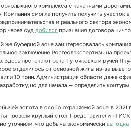
горнолыжного комплекса с канатными дорогами
. Компания смогла получить получить участок в
едпринимательства и реального сектора эконом
ор через суд
добился
признания договора ничт
ой же буферной зоне заинтересовалась компания
ельное заключение Росгеолэкспертизы на проек
. Здесь протекают река Тугояковка и ручей Як
орое отделилось от основной жилы из-за выветри
вили 10 тонн. Администрация области даже оф
азработку, но для начала — определить контур
бычей золота в особо охраняемой зоне, в 2021 г
ты провели круглый стол. Представители «ТИСК 
 но уточнили, что добыча экономически
выгодна