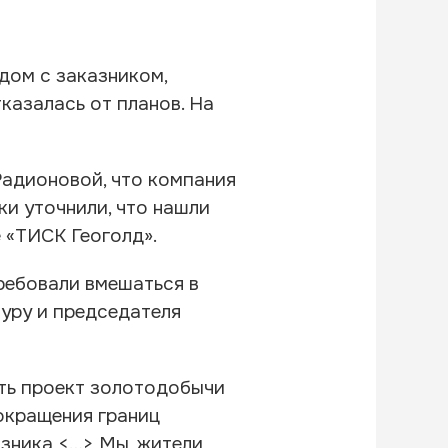
дом с заказником,
тказалась от планов. На
Радионовой, что компания
ки уточнили, что нашли
 «ТИСК Геоголд».
требовали вмешаться в
уру и председателя
ать проект золотодобычи
окращения границ
зника <…> Мы, жители,