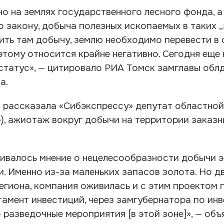
о на землях государственного лесного фонда, а
 закону, добыча полезных ископаемых в таких „
ить там добычу, землю необходимо перевести в
этому относится крайне негативно. Сегодня еще 
 статус», — цитировало РИА Томск замглавы обл
а.
ак рассказала «Сибэкспрессу» депутат областно
, ажиотаж вокруг добычи на территории заказн
учивалось мнение о нецелесообразности добычи 
. Именно из-за маленьких запасов золота. Но дв
егиона, компания оживилась и с этим проектом 
амент инвестиций, через замгубернатора по инве
- разведочные мероприятия [в этой зоне]», — об