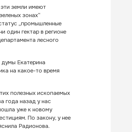
 эти земли имеют
зеленых зонах“
 статус „промышленные
ни один гектар в регионе
департамента лесного
й думы Екатерина
ика на какое-то время
этих полезных ископаемых
а года назад у нас
пошла уже к новому
стициям. По закону, у нее
ъяснила Радионова.