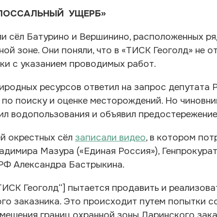
ОЛОССАЛЬНЫЙ УЩЕРБ»
ли сёл Батурино и Вершинино, расположенных ря
ой зоне. Они поняли, что в «ТИСК Геоголд» не о
чки с указанием проводимых работ.
риродных ресурсов ответил на запрос депутата 
по поиску и оценке месторождений. Но чиновни
ил водопользования и объявил предостережение
ей окрестных сёл
записали видео
, в котором по
адимира Мазура («Единая Россия»), Генпрокурат
РФ Александра Бастрыкина.
„ТИСК Геоголд“] пытается продавить и реализов
ого заказника. Это происходит путем попытки с
смещения границ охранной зоны Ларинского зака