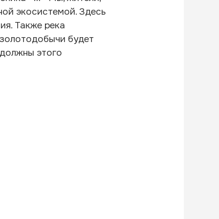
ной экосистемой. Здесь
я. Также река
е золотодобычи будет
 должны этого