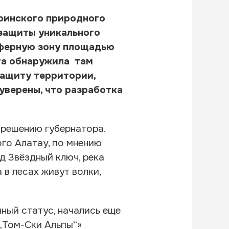
аринского природного
защиты уникального
уферную зону площадью
ата обнаружила там
защиту территории,
уверены, что разработка
 решению губернатора.
го Алатау, по мнению
д Звёздный ключ, река
 в лесах живут волки,
нный статус, начались еще
„Том-Ски Альпы“»