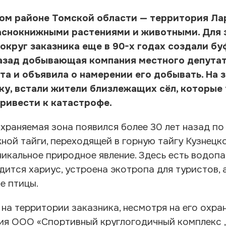
мском районе Томской области — территория Л
раснокнижными растениями и животными. Для 
округ заказника еще в 90-х годах создали б
ет назад добывающая компания местного депут
та и объявила о намерении его добывать. На 
у, встали жители близлежащих сёл, которые 
ривести к катастрофе.
храняемая зона появился более 30 лет назад по
ой тайги, переходящей в горную тайгу Кузнецко
никальное природное явление. Здесь есть водопа
дится хариус, устроена экотропа для туристов, а
е птицы.
на территории заказника, несмотря на его охра
ания ООО «Спортивный круглогодичный комплекс 