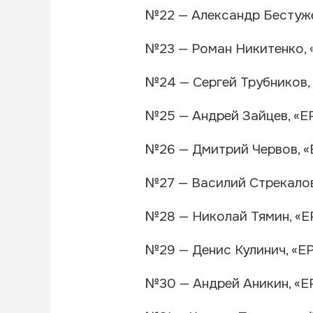
№22 — Александр Бестуже
№23 — Роман Никитенко, 
№24 — Сергей Трубников,
№25 — Андрей Зайцев, «Е
№26 — Дмитрий Червов, «
№27 — Василий Стрекалов
№28 — Николай Тямин, «Е
№29 — Денис Кулинич, «Е
№30 — Андрей Аникин, «Е