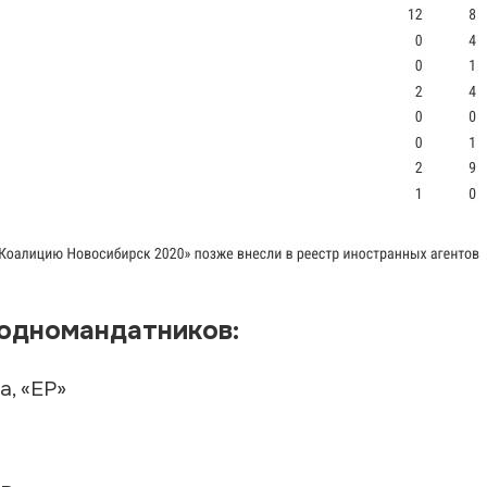
одномандатников:
а, «ЕР»