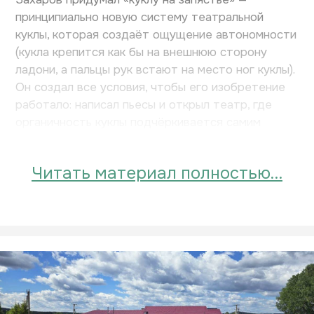
принципиально новую систему театральной
куклы, которая создаёт ощущение автономности
(кукла крепится как бы на внешнюю сторону
ладони, а пальцы рук встают на место ног куклы).
Он создал все условия, чтобы его изобретение
работало: написал пьесы и открыл театр, где
органичность куклы подчёркивается самим
пространством.
Читать материал полностью…