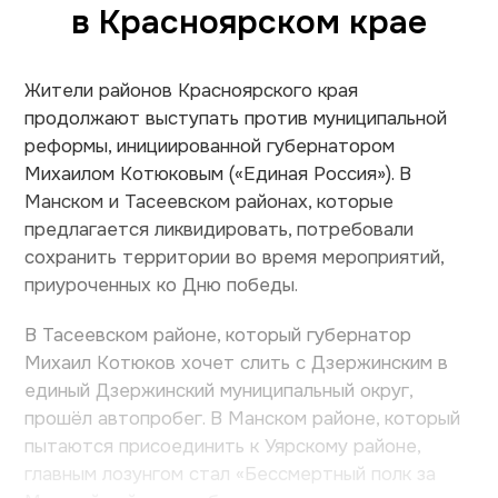
в Красноярском крае
Жители районов Красноярского края
продолжают выступать против муниципальной
реформы, инициированной губернатором
Михаилом Котюковым («Единая Россия»). В
Манском и Тасеевском районах, которые
предлагается ликвидировать, потребовали
сохранить территории во время мероприятий,
приуроченных ко Дню победы.
В Тасеевском районе, который губернатор
Михаил Котюков хочет слить с Дзержинским в
единый Дзержинский муниципальный округ,
прошёл автопробег. В Манском районе, который
пытаются присоединить к Уярскому районе,
главным лозунгом стал «Бессмертный полк за