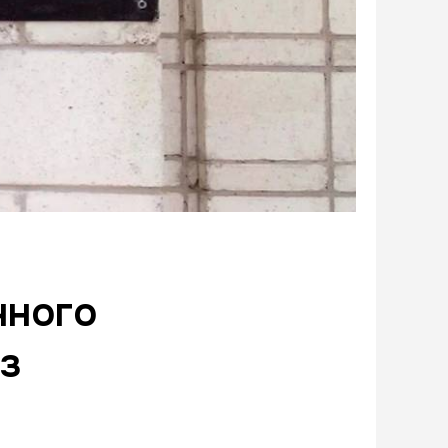
чного
з