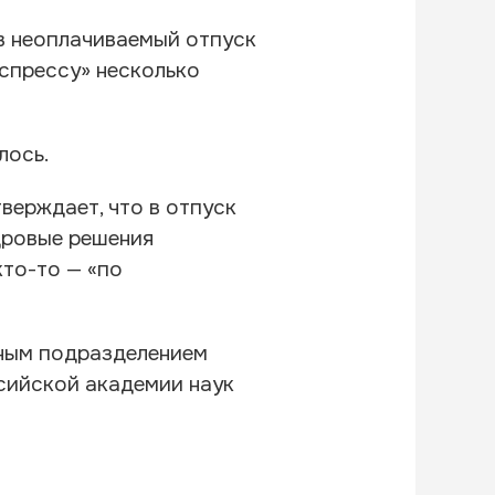
в неоплачиваемый отпуск
спрессу» несколько
лось.
тверждает, что в отпуск
дровые решения
кто-то — «по
рным подразделением
сийской академии наук