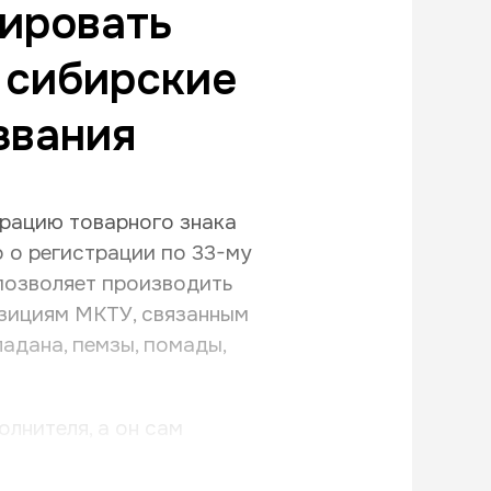
ировать
е сибирские
звания
трацию товарного знака
о о регистрации по 33-му
позволяет производить
озициям МКТУ, связанным
ладана, пемзы, помады,
лнителя, а он сам