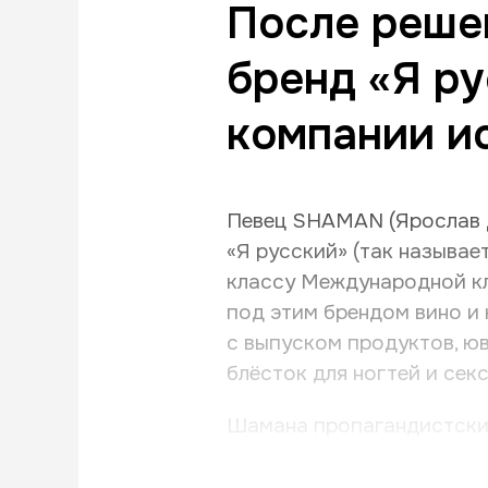
После реше
бренд «Я ру
компании и
Певец SHAMAN (Ярослав Д
«Я русский» (так называе
классу Международной кл
под этим брендом вино и 
с выпуском продуктов, юв
блёсток для ногтей и сек
Шамана пропагандистские
говорит о «традиционн...