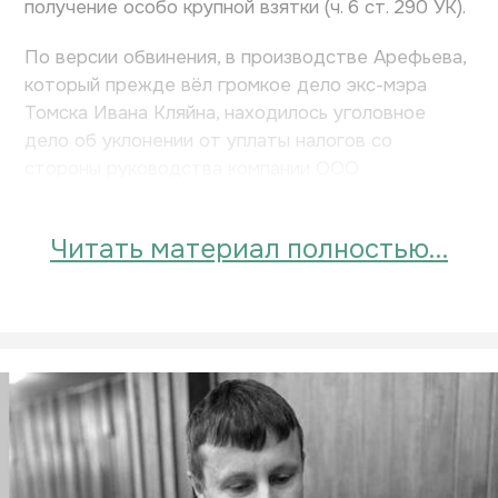
получение особо крупной взятки (ч. 6 ст. 290 УК).
По версии обвинения, в производстве Арефьева,
который прежде вёл громкое дело экс-мэра
Томска Ивана Кляйна, находилось уголовное
дело об уклонении от уплаты налогов со
стороны руководства компании ООО
«Томсккабель». Он задумал...
Читать материал полностью…