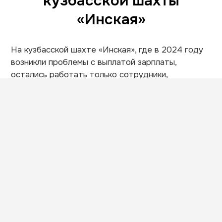
кузбасской шахты
«Инская»
На кузбасской шахте «Инская», где в 2024 году
возникли проблемы с выплатой зарплаты,
остались работать только сотрудники,
задействованные в жизнеобеспечении
предприятия. Более 200 человек уволены. Шахта
добычу не ведёт.«На самом предприятии
работает 161 человек, они задействованы на
жизнеобеспечении шахты. Плюс они за счёт
своих сил обеспечивают охрану предприятия,
это ещё порядка 10 человек», — сообщил
журналистам министр угольной промышленности
региона Олег Токарев. Всего на предприятии
работало более 400 человек, пишет
«Интерфакс».