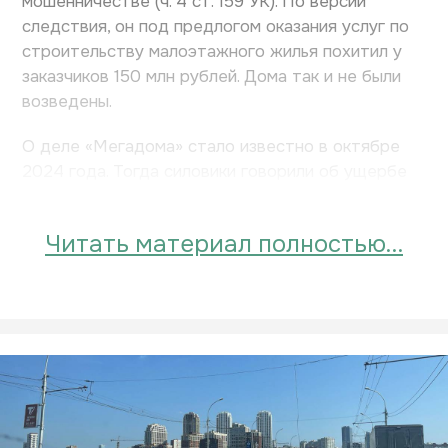
мошенничестве (ч. 4 ст. 159 УК). По версии
следствия, он под предлогом оказания услуг по
строительству малоэтажного жилья похитил у
заказчиков 150 млн рублей. Дома так и не были
возведены.
О деле «Мегадома» стало известно в октябре
2024 года. Тогда силовики говорили об ущербе
около 25 млн рублей и восьми пострадавших.
Читать материал полностью…