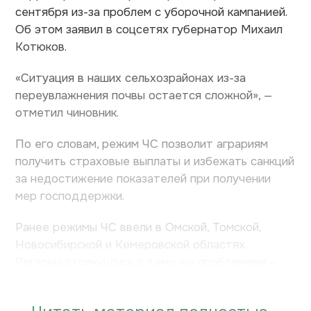
сентября из-за проблем с уборочной кампанией.
Об этом заявил в соцсетях губернатор Михаил
Котюков.
«Ситуация в наших сельхозрайонах из-за
переувлажнения почвы остается сложной», —
отметил чиновник.
По его словам, режим ЧС позволит аграриям
получить страховые выплаты и избежать санкций
за недостижение показателей при получении
мер господдержки.
Ранее режимы ЧС ввели в Омской, Томской,
Новосибирской и Кемеровской областях.
Регионы столкнулись с теми же проблемами —
затяжные осадки и переувлажнение земли.