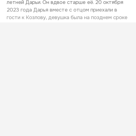
летней Дарьи. Он вдвое старше её. 20 октября
2023 года Дарья вместе с отцом приехали в
гости к Козлову, девушка была на позднем сроке
беременности.
Во время застолья пара поссорилась из-за того,
что девушка якобы сломала акустическую
колонку Козлова. Мужчина бил Дарью колонкой
по голове, пока корпус устройства не
раскололся, потом стал пинать девушку и
прыгать на животе и груди девушки со слова...
Читать материал полностью…