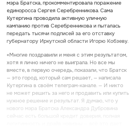
мэра Братска, прокомментировала поражение
единоросса Сергея Серебренникова. Сама
Кутергина проводила активную уличную
кампанию против Серебренникова и пыталась
передать тысячи подписей за его отставку
губернатору Иркутской области Игорю Кобзеву.
«Многие поздравили и меня с этим результатом,
хотя я лично ничего не выиграла. Но все мы
вместе, в первую очередь, показали, что Братск
— это город, который сам решает, — написала
Кутергина в своём телеграм-канале. — И никто
не может решить за него и продавить или купить
нужное решение и результат. Я думаю, что у
нового мэра Братска Александра Дубровина
сейчас есть большой кредит доверия, полная
легитимность и драйв новизны — всё это дает
высокий шанс...